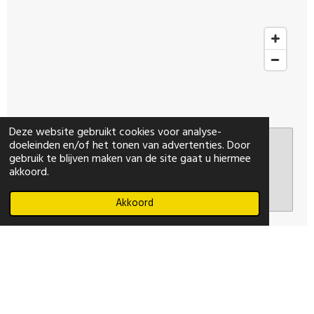
Deze website gebruikt cookies voor analyse-
doeleinden en/of het tonen van advertenties. Door
Maak jouw eigen website met
gebruik te blijven maken van de site gaat u hiermee
akkoord.
JouwWeb
Akkoord
© 2023 - 2026 Plons Muziek/SingIn Amstelveen
Powered by
JouwWeb