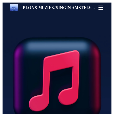
Ga
PLONS MUZIEK/SINGIN AMSTELVEEN
direct
naar
de
hoofdinhoud